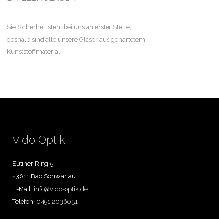
Sie Sicherheit steht bei uns an erster Stelle,
deshalb sind alle unsere Gläser aus gehärtetem
Kunststoffmaterial.
Vido Optik
Eutiner Ring 5
23611 Bad Schwartau
E-Mail:
info@vido-optik.de
Telefon:
0451 2036051