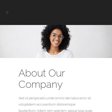
About Our
Company
Sed ut perspiciatis unde omnis iste natus error sit
voluptatem accusantium doloremque
laudantium, totam rem aperiam, eaque ipsa quae