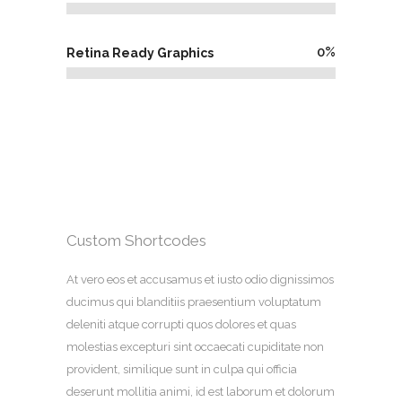
0
%
Retina Ready Graphics
Custom Shortcodes
At vero eos et accusamus et iusto odio dignissimos
ducimus qui blanditiis praesentium voluptatum
deleniti atque corrupti quos dolores et quas
molestias excepturi sint occaecati cupiditate non
provident, similique sunt in culpa qui officia
deserunt mollitia animi, id est laborum et dolorum