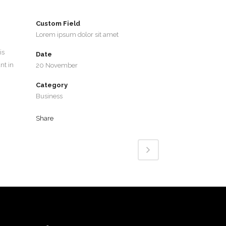
Custom Field
Lorem ipsum dolor sit amet
is
Date
nt in
20 November
Category
Business
Share