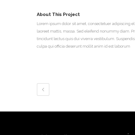
About This Project
Lorem ipsum dolor sit amet, consectetuer adipiscing el
laoreet mattis, massa. Sed eleifend nonummy diam. Pr
tincidunt lectus quis dui viverra vestibulum. Suspendi
culpa qui officia deserunt mollit anim id est laborum