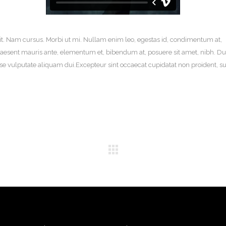
it. Nam cursus. Morbi ut mi. Nullam enim leo, egestas id, condimentum at,
aesent mauris ante, elementum et, bibendum at, posuere sit amet, nibh. Du
sse vulputate aliquam dui.Excepteur sint occaecat cupidatat non proident, su